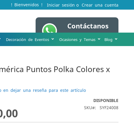
! Bienvenidos !
Iniciar sesión
Crear una cuenta
Contáctanos
Mi cesta
WA 316 231 8963
Decoración de Eventos
Ocasiones y Temas
Blog
mérica Puntos Polka Colores x
o en dejar una reseña para este artículo
DISPONIBLE
SKU
SYF24008
0,00