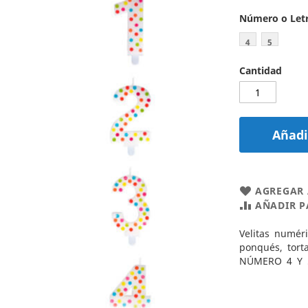
Número o Let
4
5
Cantidad
Añadir
AGREGAR 
AÑADIR 
Velitas numér
ponqués, tor
NÚMERO 4 Y 