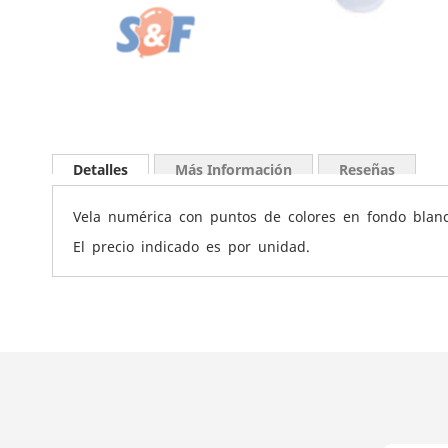
Saltar
al
Detalles
Más Información
Reseñas
comienzo
de
Vela numérica con puntos de colores en fondo blanc
la
galería
El precio indicado es por unidad.
de
imágenes