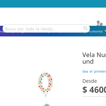
Buscar
ouquets y Arreglos
Detalles y Obsequios
Fiesta y Accesorios
Buscar
Vela Nu
und
Sea el primer
Desde
$ 460