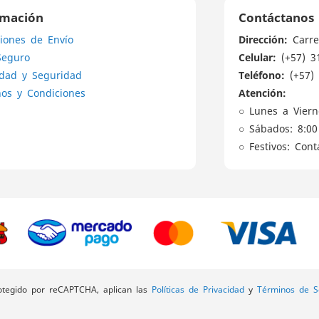
de
rmación
Contáctanos
noticias:
Dirección:
iones de Envío
Carre
Celular:
Seguro
(+57) 3
Teléfono:
idad y Seguridad
(+57) 
Atención:
os y Condiciones
○ Lunes a Viern
○ Sábados: 8:00
○ Festivos: Con
rotegido por reCAPTCHA, aplican las
Políticas de Privacidad
y
Términos de Se