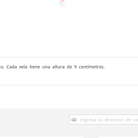
o. Cada vela tiene una altura de 9 centímetros.
Inscríbase
a
nuestro
boletín