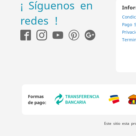
¡ Síguenos en
Info
redes !
Condic
Pago 
Privac
Termin
Formas
de pago:
Este sitio esta p