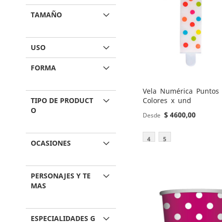
TAMAÑO
USO
FORMA
Vela Numérica Puntos 
TIPO DE PRODUCT
Colores x und
O
$ 4600,00
Desde
Añadir al carrito
Añadir al carrito
4
5
OCASIONES
Añadir al carrito
AGREGAR
AGREGAR
Añadir al carrito
AGREGAR
AGREGAR
A
AÑADIR
A
AÑADIR
PERSONAJES Y TE
A
AÑADIR
MAS
A
AÑADIR
LOS
PARA
LOS
PARA
LOS
PARA
LOS
PARA
FAVORITOS
COMPARAR
FAVORITOS
COMPARAR
FAVORITOS
COMPARAR
ESPECIALIDADES G
FAVORITOS
COMPARAR