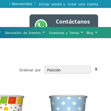
! Bienvenidos !
Iniciar sesión
Crear una cuenta
Contáctanos
Mi cesta
WA 316 231 8963
Decoración de Eventos
Ocasiones y Temas
Blog
Fijar
Ordenar por
Direcci
Descen