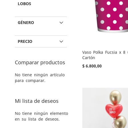
LOBOS
GÉNERO
PRECIO
Vaso Polka Fucsia x 8
Cartón
Comparar productos
$ 6.800,00
No tiene ningún artículo
Añadir al carrito
Añadir al carrito
Añadir al carrito
Añadir al carrito
para comparar.
AGREGAR
AGREGAR
AGREGAR
AGREGAR
A
AÑADIR
A
AÑADIR
A
AÑADIR
A
AÑADIR
Mi lista de deseos
LOS
PARA
LOS
PARA
LOS
PARA
LOS
PARA
No tiene ningún elemento
FAVORITOS
COMPARAR
FAVORITOS
COMPARAR
FAVORITOS
COMPARAR
FAVORITOS
COMPARAR
en su lista de deseos.