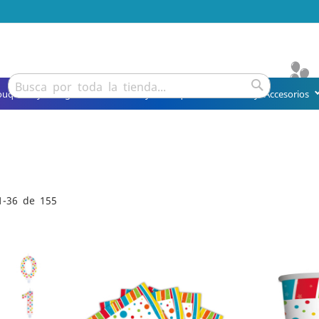
Buscar
ouquets y Arreglos
Detalles y Obsequios
Fiesta y Accesorios
Buscar
1
-
36
de
155