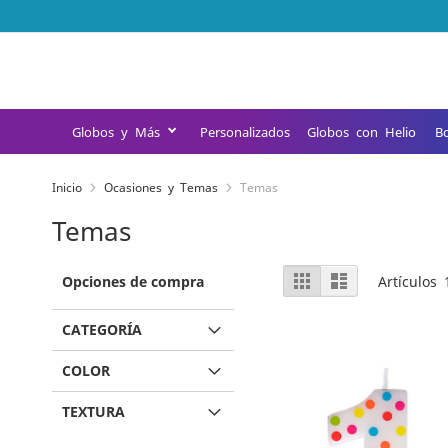
Ir
al
contenido
Globos y Más
Personalizados
Globos con Helio
B
Inicio
Ocasiones y Temas
Temas
Temas
Ver
Opciones de compra
Parrilla
Lista
Artículos
como
CATEGORÍA
COLOR
TEXTURA