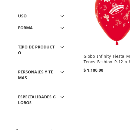
USO
FORMA
TIPO DE PRODUCT
O
Globo Infinity Fiesta M
Tonos Fashion R-12 x
$ 1.100,00
PERSONAJES Y TE
MAS
No está
disponible
AGREGAR
ESPECIALIDADES G
LOBOS
A
AÑADIR
LOS
PARA
FAVORITOS
COMPARAR