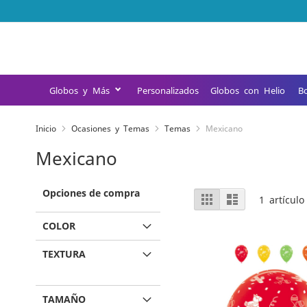
Ir
al
contenido
Globos y Más
Personalizados
Globos con Helio
B
Inicio
Ocasiones y Temas
Temas
Mexicano
Mexicano
Opciones de compra
Ver
Parrilla
Lista
1
artículo
como
COLOR
TEXTURA
TAMAÑO