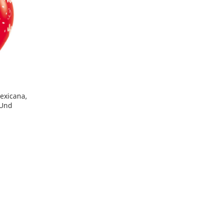
exicana,
 Und