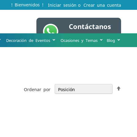
! Bienvenidos !
Iniciar sesión
Crear una cuenta
Contáctanos
Mi cesta
WA 316 231 8963
Decoración de Eventos
Ocasiones y Temas
Blog
Fijar
Ordenar por
Direcci
Descen