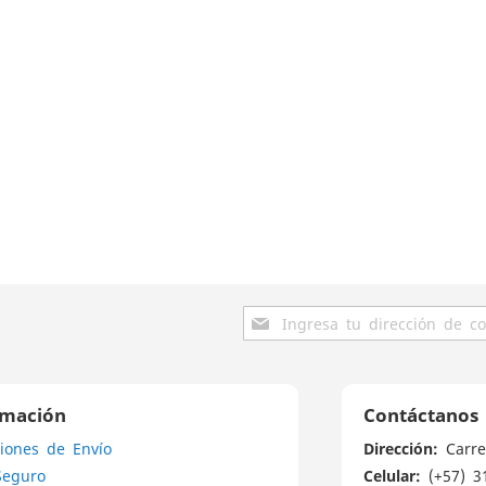
Inscríbase
a
nuestro
boletín
de
rmación
Contáctanos
noticias:
Dirección:
iones de Envío
Carre
Celular:
Seguro
(+57) 3