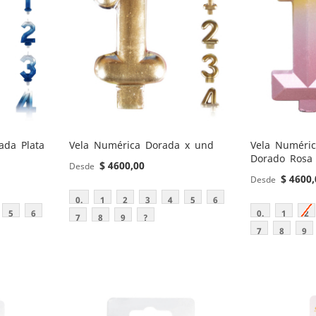
ada Plata
Vela Numérica Dorada x und
Vela Numéri
Dorado Rosa
$ 4600,00
Desde
$ 4600,
Desde
0.
1
2
3
4
5
6
5
6
0.
1
2
7
8
9
?
7
8
9