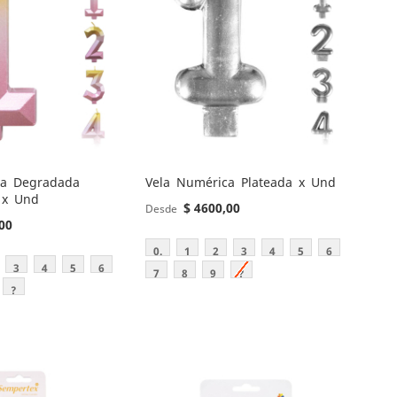
ca Degradada
Vela Numérica Plateada x Und
 x Und
$ 4600,00
Desde
00
0.
1
2
3
4
5
6
3
4
5
6
7
8
9
?
?