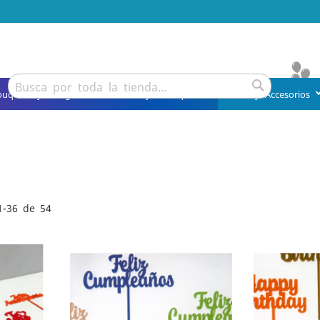
Buscar
ouquets y Arreglos
Detalles y Obsequios
Fiesta y Accesorios
Buscar
1
-
36
de
54