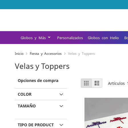
Ir
al
contenido
Globos y Más
Personalizados
Globos con Helio
B
Inicio
Fiesta y Accesorios
Velas y Toppers
Velas y Toppers
Opciones de compra
Ver
Parrilla
Lista
Artículos
como
COLOR
TAMAÑO
TIPO DE PRODUCT