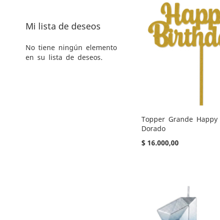
LOS
PARA
LOS
PARA
Mi lista de deseos
FAVORITOS
COMPARAR
FAVORITOS
COMPARAR
No tiene ningún elemento
en su lista de deseos.
Topper Grande Happy 
Dorado
$ 16.000,00
Añadir al carrito
Añadir al carrito
Añadir al carrito
Añadir al carrito
AGREGAR
AGREGAR
AGREGAR
AGREGAR
A
AÑADIR
A
AÑADIR
A
AÑADIR
A
AÑADIR
LOS
PARA
LOS
PARA
LOS
PARA
LOS
PARA