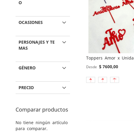
O
OCASIONES
PERSONAJES Y TE
MAS
Toppers Amor x Unid
$ 7600,00
Desde
GÉNERO
Añadir al carrito
PRECIO
Añadir al carrito
AGREGAR
AGREGAR
A
AÑADIR
Comparar productos
Añadir al carrito
Añadir al carrito
A
AÑADIR
LOS
PARA
AGREGAR
AGREGAR
LOS
PARA
No tiene ningún artículo
FAVORITOS
COMPARAR
para comparar.
A
AÑADIR
A
AÑADIR
FAVORITOS
COMPARAR