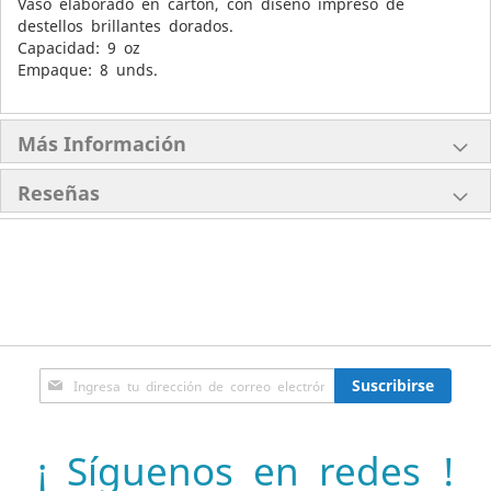
Vaso elaborado en cartón, con diseño impreso de
destellos brillantes dorados.
Capacidad: 9 oz
Empaque: 8 unds.
Más Información
Reseñas
Inscríbase
Suscribirse
a
nuestro
boletín
¡ Síguenos en redes !
de
noticias: