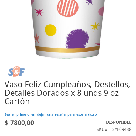
Vaso Feliz Cumpleaños, Destellos,
Saltar
al
Detalles Dorados x 8 unds 9 oz
comienzo
Cartón
de
la
galería
Sea el primero en dejar una reseña para este artículo
de
$ 7800,00
DISPONIBLE
imágenes
SKU
SYF09438