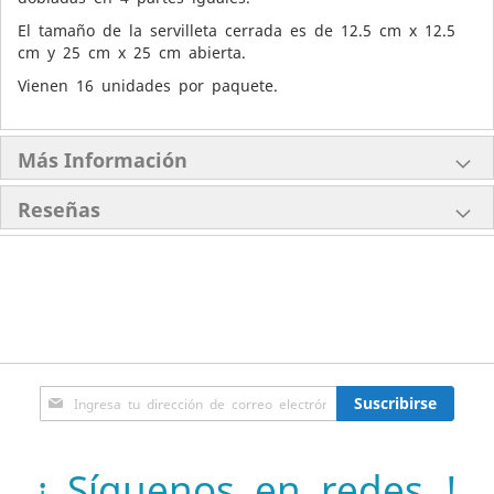
El tamaño de la servilleta cerrada es de 12.5 cm x 12.5
cm y 25 cm x 25 cm abierta.
Vienen 16 unidades por paquete.
Más Información
Reseñas
Inscríbase
Suscribirse
a
nuestro
boletín
¡ Síguenos en redes !
de