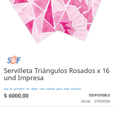
Servilleta Triángulos Rosados x 16
Saltar
al
und Impresa
comienzo
de
Sea el primero en dejar una reseña para este artículo
la
$ 6000,00
DISPONIBLE
galería
de
SKU
SYF09504
imágenes