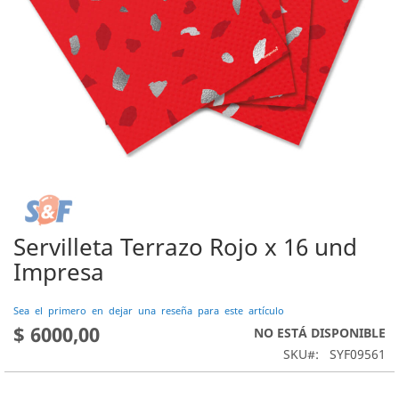
Servilleta Terrazo Rojo x 16 und
Saltar
al
Impresa
comienzo
de
Sea el primero en dejar una reseña para este artículo
la
$ 6000,00
NO ESTÁ DISPONIBLE
galería
de
SKU
SYF09561
imágenes