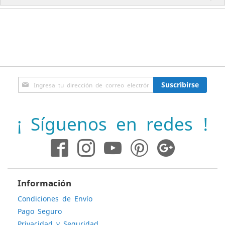
Inscríbase
Suscribirse
a
nuestro
boletín
¡ Síguenos en redes !
de
noticias:
Información
Condiciones de Envío
Pago Seguro
Privacidad y Seguridad