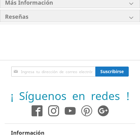
Más Información
Reseñas
Inscríbase
Suscribirse
a
nuestro
boletín
¡ Síguenos en redes !
de
noticias:
Información