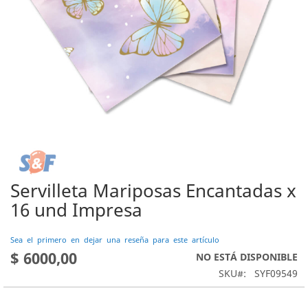
Servilleta Mariposas Encantadas x
Saltar
al
16 und Impresa
comienzo
de
Sea el primero en dejar una reseña para este artículo
la
$ 6000,00
NO ESTÁ DISPONIBLE
galería
de
SKU
SYF09549
imágenes