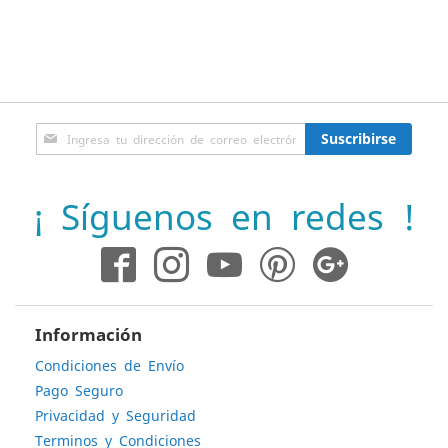
Inscríbase
Suscribirse
a
nuestro
boletín
¡ Síguenos en redes !
de
noticias:
Información
Condiciones de Envío
Pago Seguro
Privacidad y Seguridad
Terminos y Condiciones