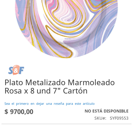
Plato Metalizado Marmoleado
Saltar
al
Rosa x 8 und 7" Cartón
comienzo
de
Sea el primero en dejar una reseña para este artículo
la
$ 9700,00
NO ESTÁ DISPONIBLE
galería
de
SKU
SYF09553
imágenes