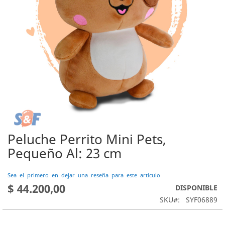
Peluche Perrito Mini Pets,
Saltar
al
Pequeño Al: 23 cm
comienzo
de
Sea el primero en dejar una reseña para este artículo
la
$ 44.200,00
DISPONIBLE
galería
de
SKU
SYF06889
imágenes