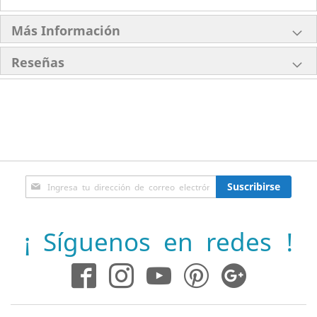
Más Información
Reseñas
Inscríbase
Suscribirse
a
nuestro
boletín
¡ Síguenos en redes !
de
noticias: