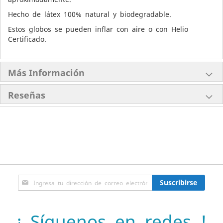
Hecho de látex 100% natural y biodegradable.
Estos globos se pueden inflar con aire o con Helio
Certificado.
Más Información
Reseñas
Inscríbase
Suscribirse
a
nuestro
boletín
¡ Síguenos en redes !
de