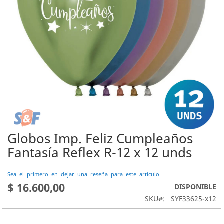
Globos Imp. Feliz Cumpleaños
Saltar
al
Fantasía Reflex R-12 x 12 unds
comienzo
de
Sea el primero en dejar una reseña para este artículo
la
$ 16.600,00
DISPONIBLE
galería
de
SKU
SYF33625-x12
imágenes