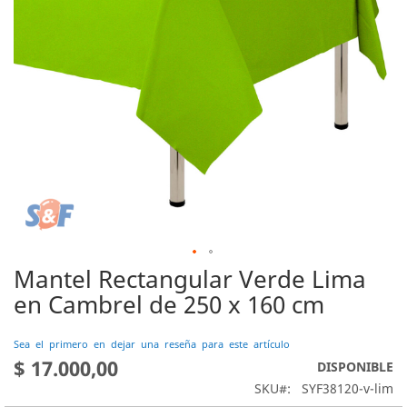
Mantel Rectangular Verde Lima
Saltar
al
en Cambrel de 250 x 160 cm
comienzo
de
Sea el primero en dejar una reseña para este artículo
la
$ 17.000,00
DISPONIBLE
galería
de
SKU
SYF38120-v-lim
imágenes