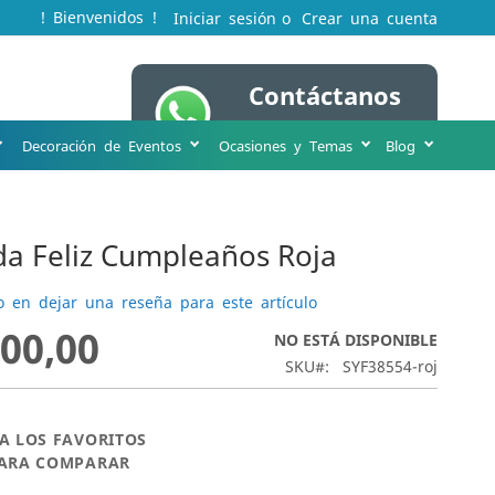
! Bienvenidos !
Iniciar sesión
Crear una cuenta
Contáctanos
Mi cesta
WA 316 231 8963
Decoración de Eventos
Ocasiones y Temas
Blog
da Feliz Cumpleaños Roja
o en dejar una reseña para este artículo
000,00
NO ESTÁ DISPONIBLE
SKU
SYF38554-roj
A LOS FAVORITOS
PARA COMPARAR