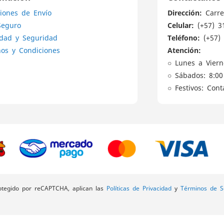
noticias:
Dirección:
iones de Envío
Carre
Celular:
Seguro
(+57) 3
Teléfono:
idad y Seguridad
(+57) 
Atención:
os y Condiciones
○ Lunes a Viern
○ Sábados: 8:00
○ Festivos: Con
rotegido por reCAPTCHA, aplican las
Políticas de Privacidad
y
Términos de Se