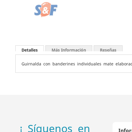
Saltar
al
Detalles
Más Información
Reseñas
comienzo
de
Guirnalda con banderines individuales mate elabor
la
galería
de
imágenes
¡ Síguenos en
Info