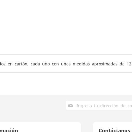
ados en cartón, cada uno con unas medidas aproximadas de 12 
Inscríbase
a
nuestro
boletín
de
rmación
Contáctanos