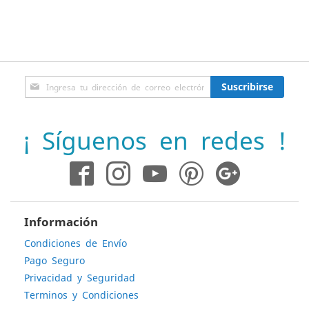
Inscríbase
Suscribirse
a
nuestro
boletín
¡ Síguenos en redes !
de
noticias:
Información
Condiciones de Envío
Pago Seguro
Privacidad y Seguridad
Terminos y Condiciones