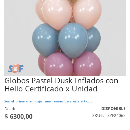
Globos Pastel Dusk Inflados con
Saltar
al
Helio Certificado x Unidad
comienzo
de
Sea el primero en dejar una reseña para este artículo
la
DISPONIBLE
galería
Desde
de
$ 6300,00
SKU
SYF24062
imágenes