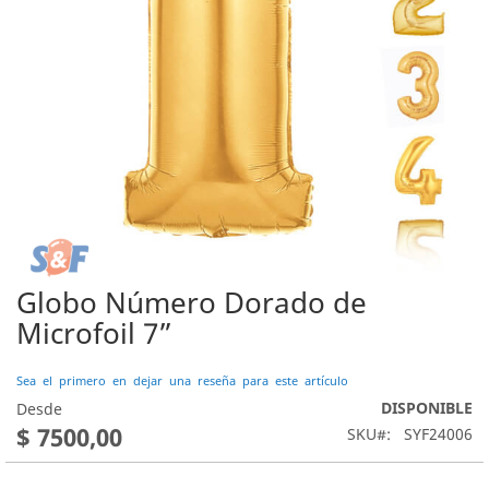
Globo Número Dorado de
Saltar
al
Microfoil 7”
comienzo
de
Sea el primero en dejar una reseña para este artículo
la
DISPONIBLE
galería
Desde
de
$ 7500,00
SKU
SYF24006
imágenes