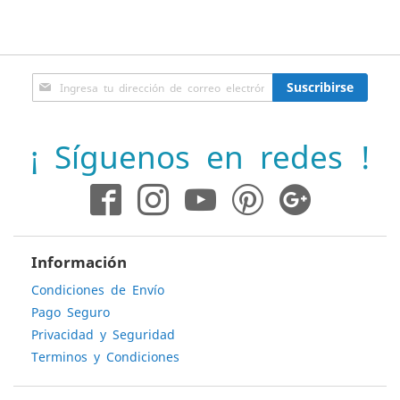
Inscríbase
Suscribirse
a
nuestro
boletín
¡ Síguenos en redes !
de
noticias:
Información
Condiciones de Envío
Pago Seguro
Privacidad y Seguridad
Terminos y Condiciones