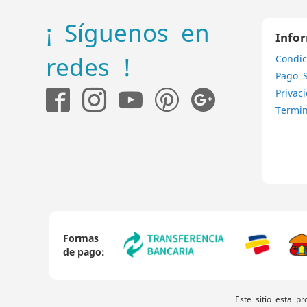
¡ Síguenos en
Info
redes !
Condic
Pago 
Privac
Termin
Formas
de pago:
Este sitio esta p