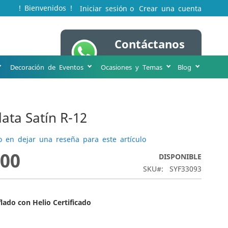
! Bienvenidos !
Iniciar sesión
Crear una cuenta
Contáctanos
Mi cesta
WA 316 231 8963
Decoración de Eventos
Ocasiones y Temas
Blog
ata Satín R-12
o en dejar una reseña para este artículo
,00
DISPONIBLE
SKU
SYF33093
flado con Helio Certificado