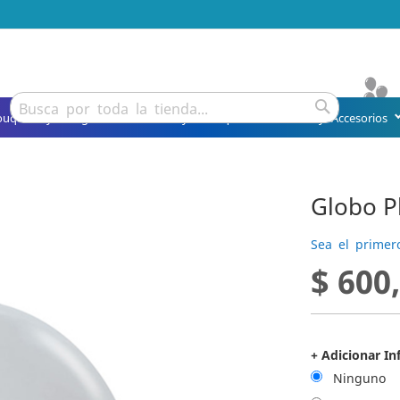
Buscar
ouquets y Arreglos
Detalles y Obsequios
Fiesta y Accesorios
Buscar
Globo Pl
Sea el primer
$ 600
+ Adicionar In
Ninguno