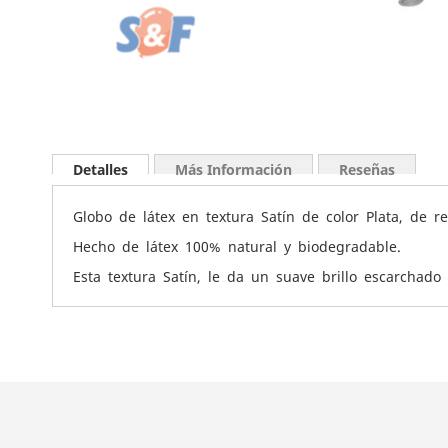
Saltar
al
Detalles
Más Información
Reseñas
comienzo
de
Globo de látex en textura Satín de color Plata, de 
la
galería
Hecho de látex 100% natural y biodegradable.
de
Esta textura Satín, le da un suave brillo escarchado 
imágenes