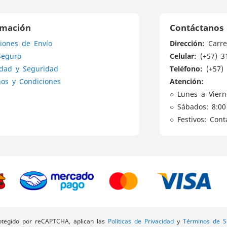
nuestro
boletín
de
rmación
Contáctanos
noticias:
Dirección:
iones de Envío
Carre
Celular:
Seguro
(+57) 3
Teléfono:
idad y Seguridad
(+57) 
Atención:
os y Condiciones
○ Lunes a Viern
○ Sábados: 8:00
○ Festivos: Con
rotegido por reCAPTCHA, aplican las
Políticas de Privacidad
y
Términos de Se