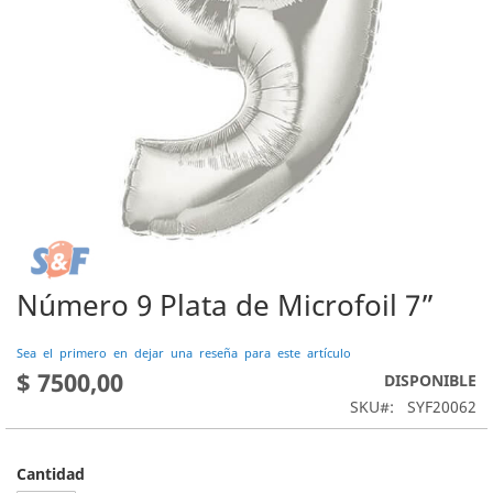
Número 9 Plata de Microfoil 7”
Saltar
al
comienzo
Sea el primero en dejar una reseña para este artículo
de
$ 7500,00
DISPONIBLE
la
SKU
SYF20062
galería
de
imágenes
Cantidad