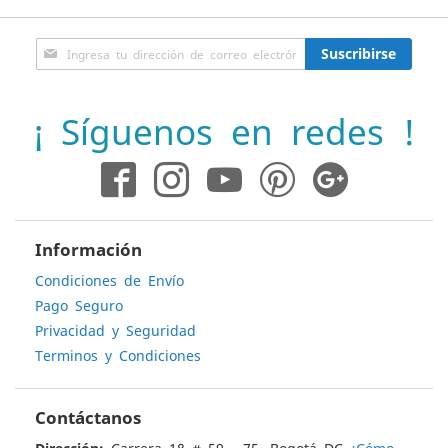
Inscríbase
Suscribirse
a
nuestro
boletín
¡ Síguenos en redes !
de
noticias:
Información
Condiciones de Envío
Pago Seguro
Privacidad y Seguridad
Terminos y Condiciones
Contáctanos