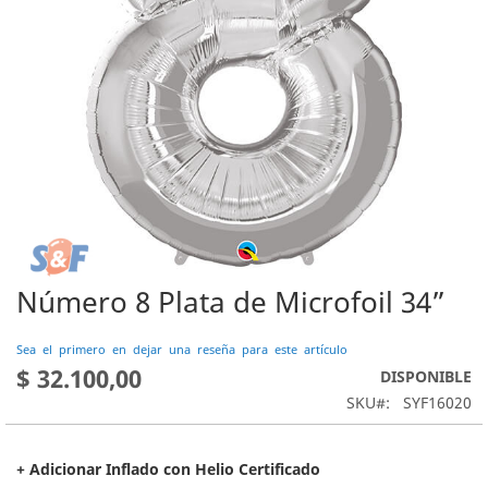
Número 8 Plata de Microfoil 34”
Saltar
al
comienzo
Sea el primero en dejar una reseña para este artículo
de
$ 32.100,00
DISPONIBLE
la
SKU
SYF16020
galería
de
imágenes
+ Adicionar Inflado con Helio Certificado