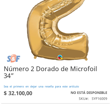
Número 2 Dorado de Microfoil
Saltar
al
34”
comienzo
de
Sea el primero en dejar una reseña para este artículo
la
$ 32.100,00
NO ESTÁ DISPONIBLE
galería
de
SKU
SYF16009
imágenes