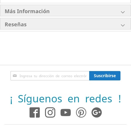
Más Información
Reseñas
Inscríbase
Suscribirse
a
nuestro
boletín
¡ Síguenos en redes !
de
noticias: