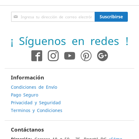
Inscríbase
Suscribirse
a
nuestro
boletín
¡ Síguenos en redes !
de
noticias:
Información
Condiciones de Envío
Pago Seguro
Privacidad y Seguridad
Terminos y Condiciones
Contáctanos