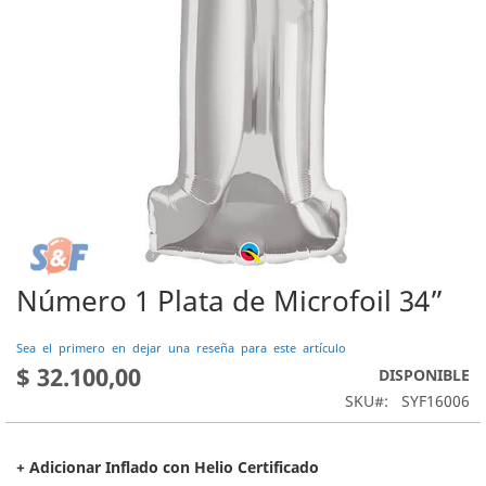
Número 1 Plata de Microfoil 34”
Saltar
al
comienzo
Sea el primero en dejar una reseña para este artículo
de
$ 32.100,00
DISPONIBLE
la
SKU
SYF16006
galería
de
imágenes
+ Adicionar Inflado con Helio Certificado