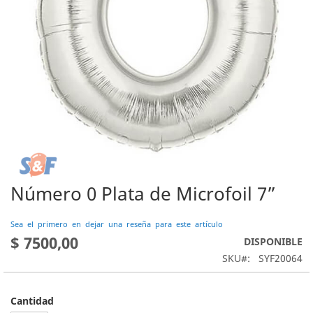
Número 0 Plata de Microfoil 7”
Saltar
al
comienzo
Sea el primero en dejar una reseña para este artículo
de
$ 7500,00
DISPONIBLE
la
SKU
SYF20064
galería
de
imágenes
Cantidad