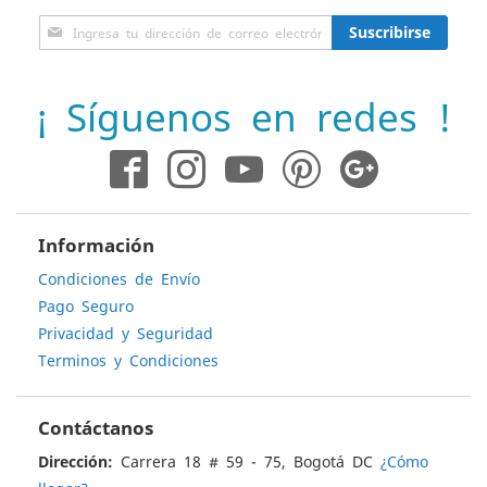
Inscríbase
Suscribirse
a
nuestro
boletín
¡ Síguenos en redes !
de
noticias:
Información
Condiciones de Envío
Pago Seguro
Privacidad y Seguridad
Terminos y Condiciones
Contáctanos
Dirección:
Carrera 18 # 59 - 75, Bogotá DC
¿Cómo