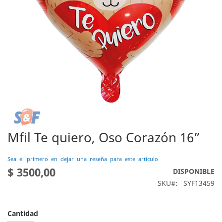
Mfil Te quiero, Oso Corazón 16”
Saltar
al
comienzo
Sea el primero en dejar una reseña para este artículo
de
$ 3500,00
DISPONIBLE
la
SKU
SYF13459
galería
de
imágenes
Cantidad