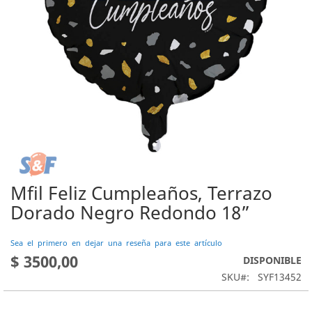
Mfil Feliz Cumpleaños, Terrazo
Saltar
al
Dorado Negro Redondo 18”
comienzo
de
Sea el primero en dejar una reseña para este artículo
la
$ 3500,00
DISPONIBLE
galería
de
SKU
SYF13452
imágenes