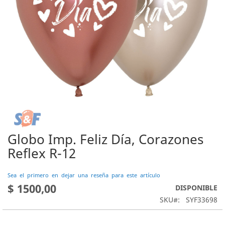
Globo Imp. Feliz Día, Corazones
Saltar
al
Reflex R-12
comienzo
de
Sea el primero en dejar una reseña para este artículo
la
$ 1500,00
DISPONIBLE
galería
de
SKU
SYF33698
imágenes