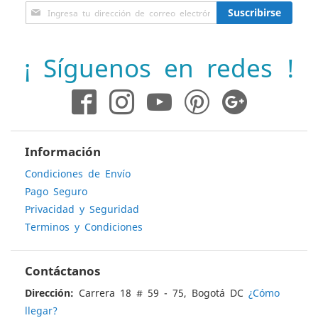
Inscríbase
Suscribirse
a
nuestro
boletín
¡ Síguenos en redes !
de
noticias:
Información
Condiciones de Envío
Pago Seguro
Privacidad y Seguridad
Terminos y Condiciones
Contáctanos
Dirección:
Carrera 18 # 59 - 75, Bogotá DC
¿Cómo
llegar?