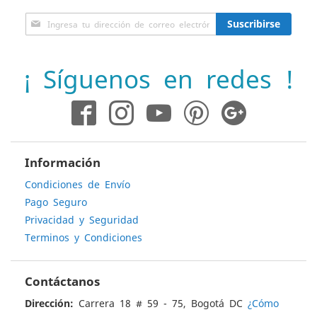
Inscríbase
Suscribirse
a
nuestro
boletín
¡ Síguenos en redes !
de
noticias:
Información
Condiciones de Envío
Pago Seguro
Privacidad y Seguridad
Terminos y Condiciones
Contáctanos
Dirección:
Carrera 18 # 59 - 75, Bogotá DC
¿Cómo