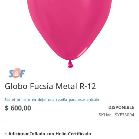
Globo Fucsia Metal R-12
Saltar
al
comienzo
Sea el primero en dejar una reseña para este artículo
de
$ 600,00
DISPONIBLE
la
SKU
SYF33094
galería
de
imágenes
+ Adicionar Inflado con Helio Certificado