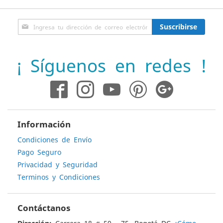
Inscríbase
Suscribirse
a
nuestro
boletín
¡ Síguenos en redes !
de
noticias:
Información
Condiciones de Envío
Pago Seguro
Privacidad y Seguridad
Terminos y Condiciones
Contáctanos