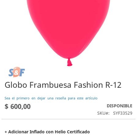
Globo Frambuesa Fashion R-12
Saltar
al
comienzo
Sea el primero en dejar una reseña para este artículo
de
$ 600,00
DISPONIBLE
la
SKU
SYF33529
galería
de
imágenes
+ Adicionar Inflado con Helio Certificado