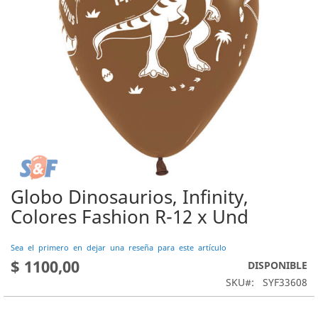
Globo Dinosaurios, Infinity,
Saltar
al
Colores Fashion R-12 x Und
comienzo
de
Sea el primero en dejar una reseña para este artículo
la
$ 1100,00
DISPONIBLE
galería
de
SKU
SYF33608
imágenes