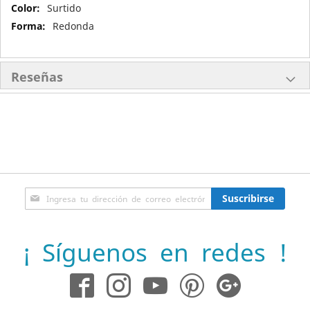
Más
Surtido
Información
Redonda
Reseñas
Inscríbase
Suscribirse
a
nuestro
boletín
¡ Síguenos en redes !
de
noticias: