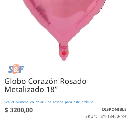
Globo Corazón Rosado
Saltar
al
Metalizado 18”
comienzo
de
Sea el primero en dejar una reseña para este artículo
la
$ 3200,00
DISPONIBLE
galería
de
SKU
SYF13460-ros
imágenes