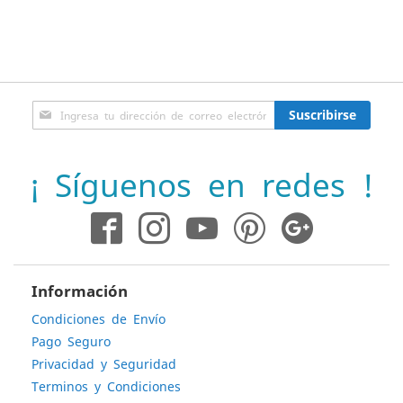
Inscríbase
Suscribirse
a
nuestro
boletín
¡ Síguenos en redes !
de
noticias:
Información
Condiciones de Envío
Pago Seguro
Privacidad y Seguridad
Terminos y Condiciones