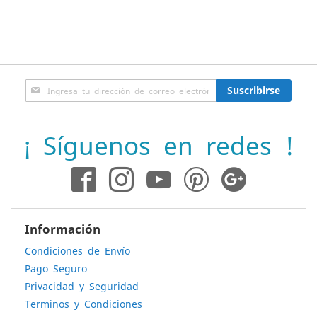
Inscríbase
Suscribirse
a
nuestro
boletín
¡ Síguenos en redes !
de
noticias:
Información
Condiciones de Envío
Pago Seguro
Privacidad y Seguridad
Terminos y Condiciones