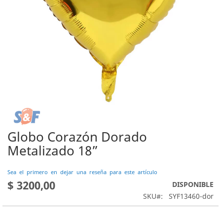
Globo Corazón Dorado
Saltar
al
Metalizado 18”
comienzo
de
Sea el primero en dejar una reseña para este artículo
la
$ 3200,00
DISPONIBLE
galería
de
SKU
SYF13460-dor
imágenes