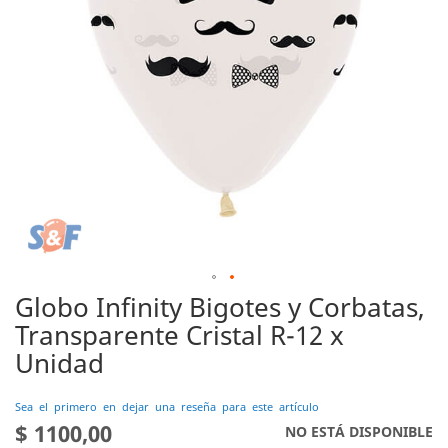
Globo Infinity Bigotes y Corbatas,
Saltar
al
Transparente Cristal R-12 x
comienzo
Unidad
de
la
galería
Sea el primero en dejar una reseña para este artículo
de
$ 1100,00
NO ESTÁ DISPONIBLE
imágenes