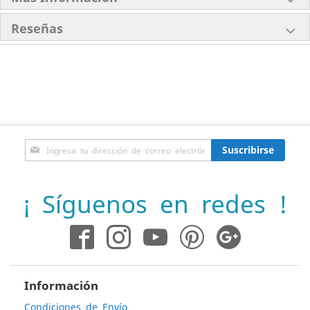
Reseñas
Inscríbase
Suscribirse
a
nuestro
boletín
¡ Síguenos en redes !
de
noticias:
Información
Condiciones de Envío