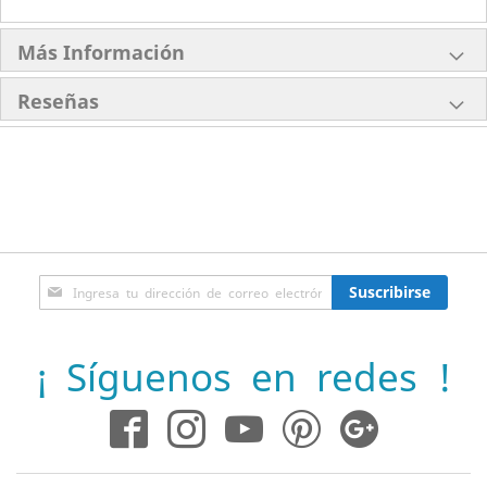
Más Información
Reseñas
Inscríbase
Suscribirse
a
nuestro
boletín
¡ Síguenos en redes !
de
noticias: