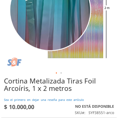
Cortina Metalizada Tiras Foil
Saltar
al
Arcoíris, 1 x 2 metros
comienzo
de
Sea el primero en dejar una reseña para este artículo
la
$ 10.000,00
NO ESTÁ DISPONIBLE
galería
de
SKU
SYF38551-arco
imágenes