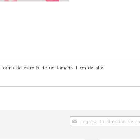
en forma de estrella de un tamaño 1 cm de alto.
Inscríbase
a
nuestro
boletín