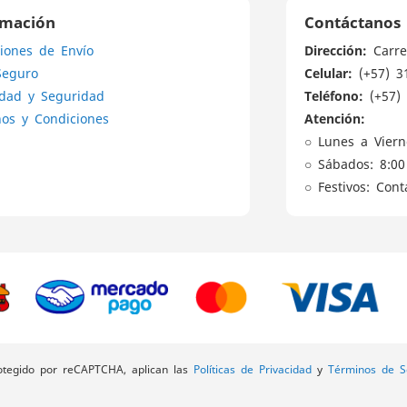
de
rmación
Contáctanos
noticias:
Dirección:
iones de Envío
Carre
Celular:
Seguro
(+57) 3
Teléfono:
idad y Seguridad
(+57) 
Atención:
os y Condiciones
○ Lunes a Viern
○ Sábados: 8:00
○ Festivos: Con
rotegido por reCAPTCHA, aplican las
Políticas de Privacidad
y
Términos de Se