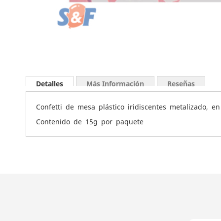
Saltar
al
Detalles
Más Información
Reseñas
comienzo
de
Confetti de mesa plástico iridiscentes metalizado, 
la
galería
Contenido de 15g por paquete
de
imágenes