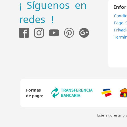
¡ Síguenos en
Info
redes !
Condic
Pago 
Privac
Termin
Formas
de pago:
Este sitio esta p