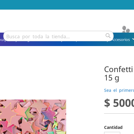
Buscar
ouquets y Arreglos
Detalles y Obsequios
Fiesta y Accesorios
Buscar
Confetti
15 g
Sea el primer
$ 500
Cantidad