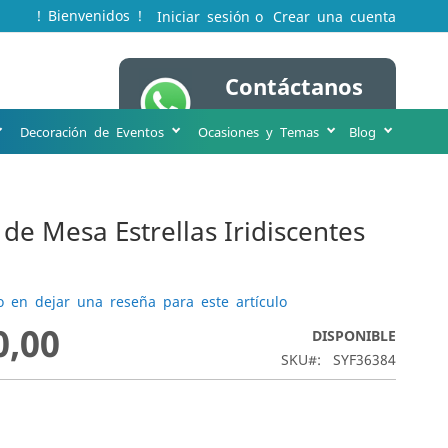
! Bienvenidos !
Iniciar sesión
Crear una cuenta
Contáctanos
Mi cesta
WA 316 231 8963
Decoración de Eventos
Ocasiones y Temas
Blog
 de Mesa Estrellas Iridiscentes
o en dejar una reseña para este artículo
0,00
DISPONIBLE
SKU
SYF36384