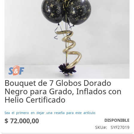
Bouquet de 7 Globos Dorado
Saltar
al
Negro para Grado, Inflados con
comienzo
Helio Certificado
de
la
galería
Sea el primero en dejar una reseña para este artículo
de
$ 72.000,00
DISPONIBLE
imágenes
SKU
SYF27019