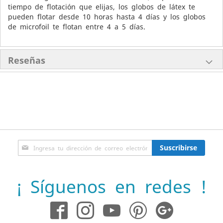
tiempo de flotación que elijas, los globos de látex te
pueden flotar desde 10 horas hasta 4 días y los globos
de microfoil te flotan entre 4 a 5 días.
Reseñas
Inscríbase
Suscribirse
a
nuestro
boletín
¡ Síguenos en redes !
de
noticias: