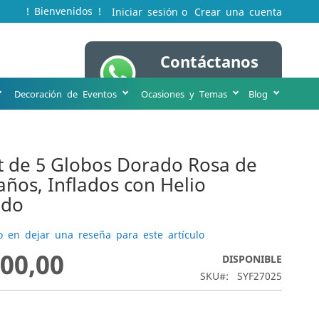
! Bienvenidos !
Iniciar sesión
Crear una cuenta
Contáctanos
Mi cesta
WA 316 231 8963
Decoración de Eventos
Ocasiones y Temas
Blog
 de 5 Globos Dorado Rosa de
ños, Inflados con Helio
ado
o en dejar una reseña para este artículo
000,00
DISPONIBLE
SKU
SYF27025