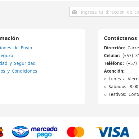
Inscríbase
a
nuestro
boletín
de
rmación
Contáctanos
noticias:
Dirección:
iones de Envío
Carre
Celular:
Seguro
(+57) 3
Teléfono:
idad y Seguridad
(+57) 
Atención:
os y Condiciones
○ Lunes a Viern
○ Sábados: 8:00
○ Festivos: Con