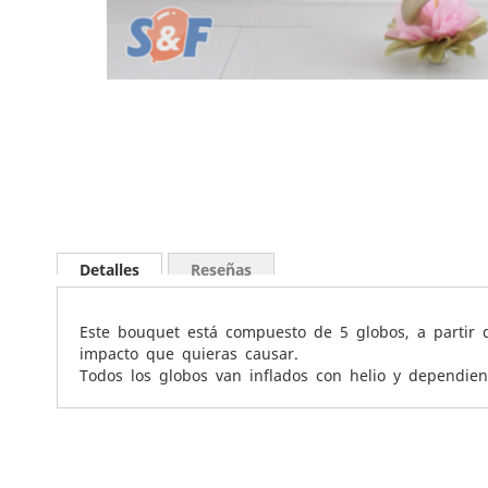
Saltar
al
comienzo
de
la
galería
Detalles
Reseñas
de
imágenes
Este bouquet está compuesto de 5 globos, a partir d
impacto que quieras causar.
Todos los globos van inflados con helio y dependien