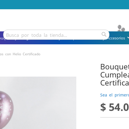
Buscar
ouquets y Arreglos
Detalles y Obsequios
Fiesta y Accesorios
Buscar
s con Helio Certificado
Bouquet
Cumplea
Certific
Sea el primer
$ 54.