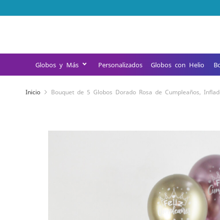
Ir
al
contenido
Globos y Más
Personalizados
Globos con Helio
B
Inicio
Bouquet de 5 Globos Dorado Rosa de Cumpleaños, Inflado
Saltar
al
final
de
la
galería
de
imágenes