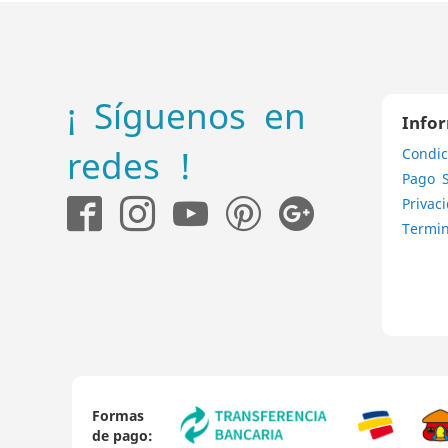
¡ Síguenos en
Info
redes !
Condic
Pago 
Privac
Termin
Formas
de pago: