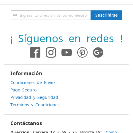
Inscríbase
Suscribirse
a
nuestro
boletín
¡ Síguenos en redes !
de
noticias:
Información
Condiciones de Envío
Pago Seguro
Privacidad y Seguridad
Terminos y Condiciones
Contáctanos
Dirección:
Carrera 18 # 59 - 75, Bogotá DC
¿Cómo