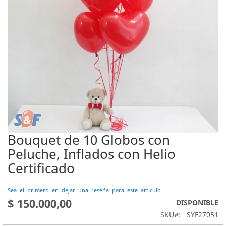
Bouquet de 10 Globos con
Saltar
al
Peluche, Inflados con Helio
comienzo
Certificado
de
la
galería
Sea el primero en dejar una reseña para este artículo
de
$ 150.000,00
DISPONIBLE
imágenes
SKU
SYF27051