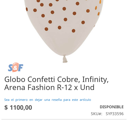
Globo Confetti Cobre, Infinity,
Saltar
al
Arena Fashion R-12 x Und
comienzo
de
Sea el primero en dejar una reseña para este artículo
la
$ 1100,00
DISPONIBLE
galería
de
SKU
SYF33596
imágenes