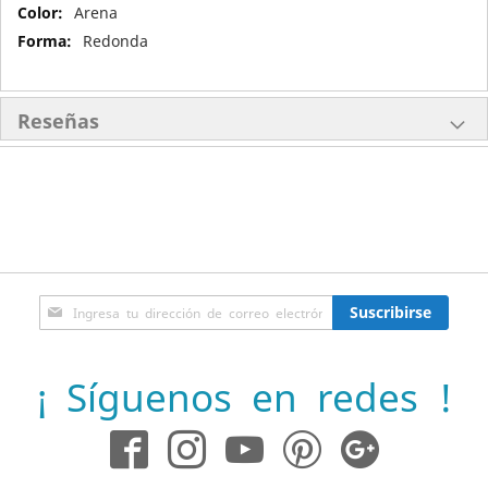
Más
Arena
Información
Redonda
Reseñas
Inscríbase
Suscribirse
a
nuestro
boletín
¡ Síguenos en redes !
de
noticias: