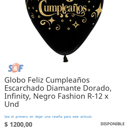
Globo Feliz Cumpleaños
Saltar
al
Escarchado Diamante Dorado,
comienzo
Infinity, Negro Fashion R-12 x
de
Und
la
galería
de
Sea el primero en dejar una reseña para este artículo
imágenes
$ 1200,00
DISPONIBLE