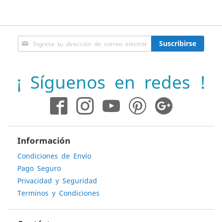
Inscríbase
Suscribirse
a
nuestro
boletín
¡ Síguenos en redes !
de
noticias:
Información
Condiciones de Envío
Pago Seguro
Privacidad y Seguridad
Terminos y Condiciones