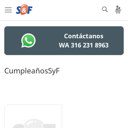
Ir
Bus
Mi
al
contenido
Contáctanos
WA 316 231 8963
CumpleañosSyF