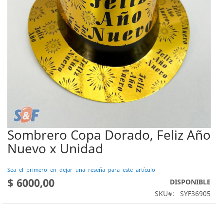
Sombrero Copa Dorado, Feliz Año
Saltar
al
Nuevo x Unidad
comienzo
de
Sea el primero en dejar una reseña para este artículo
la
$ 6000,00
DISPONIBLE
galería
de
SKU
SYF36905
imágenes