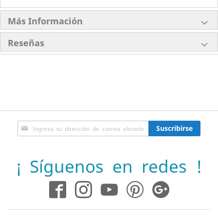
Más Información
Reseñas
Inscríbase
Suscribirse
a
nuestro
boletín
¡ Síguenos en redes !
de
noticias: