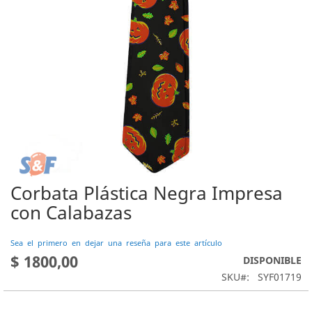
Corbata Plástica Negra Impresa
Saltar
al
con Calabazas
comienzo
de
Sea el primero en dejar una reseña para este artículo
la
$ 1800,00
DISPONIBLE
galería
de
SKU
SYF01719
imágenes